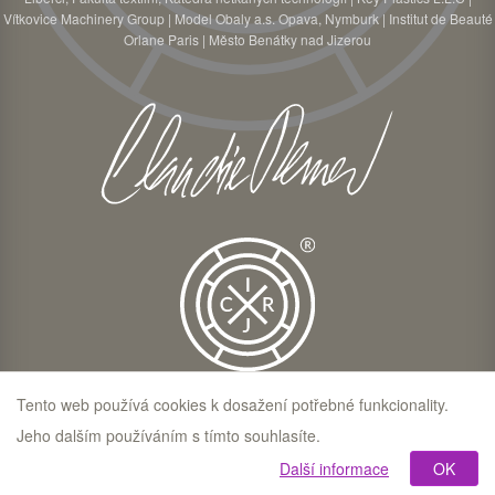
Vítkovice Machinery Group
|
Model Obaly a.s. Opava, Nymburk
|
Institut de Beauté
Orlane Paris
|
Město Benátky nad Jizerou
Tento web používá cookies k dosažení potřebné funkcionality.
© CLAUDIE RESNER 2026
Jeho dalším používáním s tímto souhlasíte.
Další informace
OK