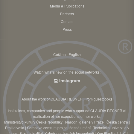
Media & Publications
Partners
Contact
Press
Čeština
|
English
Watch what's new on the social networks:
Instagram
About the work of CLAUDIA RESNER
,
From guestbooks
Institutions, companies and people who supported CLAUDIA RESNER at
realisation of her expositions or her works:
Ministerstvo kultury České republiky
|
Národní galerie v Praze
|
Česká centra
|
ProHelvetia
|
Sorosovo centrum pro současné umění
|
Technická univerzita v
Liberci, Fakulta textilní, Katedra netkaných technologií
|
Key Plastics L.L.C
|